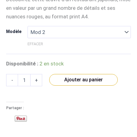
en valeur par un grand nombre de détails et ses
nuances rouges, au format print A4.
Modèle
EFFACER
Disponibilité :
2 en stock
quantité
Ajouter au panier
-
+
de
Restaurant
Japonais
-
Illustration
Partager :
Print
A4