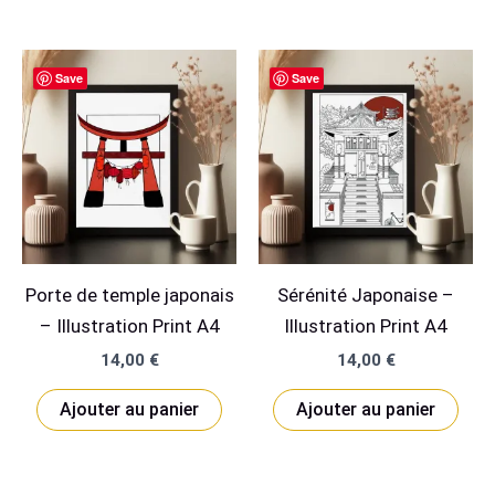
a
plusieurs
Save
Save
variations.
Les
options
peuvent
être
choisies
sur
Porte de temple japonais
Sérénité Japonaise –
la
– Illustration Print A4
Illustration Print A4
page
du
14,00
€
14,00
€
produit
Ajouter au panier
Ajouter au panier