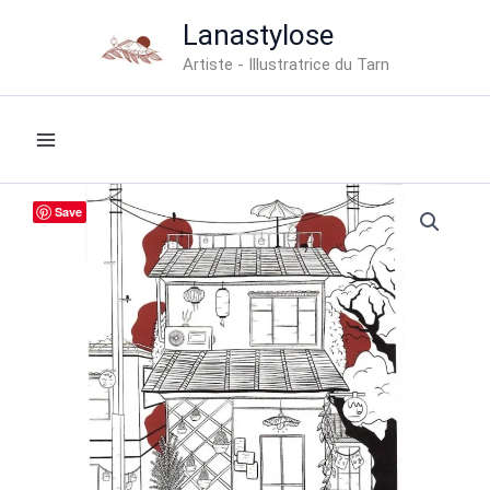
Aller
Lanastylose
au
Artiste - Illustratrice du Tarn
contenu
Save