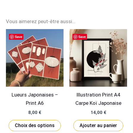
Vous aimerez peut-être aussi…
Save
Save
Lueurs Japonaises –
Illustration Print A4
Print A6
Carpe Koï Japonaise
8,00
€
14,00
€
Ce
Choix des options
Ajouter au panier
produit