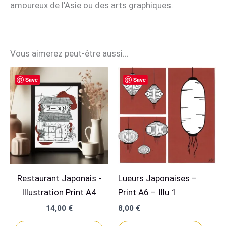
amoureux de l’Asie ou des arts graphiques.
Vous aimerez peut-être aussi…
Save
Save
Restaurant Japonais -
Lueurs Japonaises –
Illustration Print A4
Print A6 – Illu 1
14,00
€
8,00
€
Ce