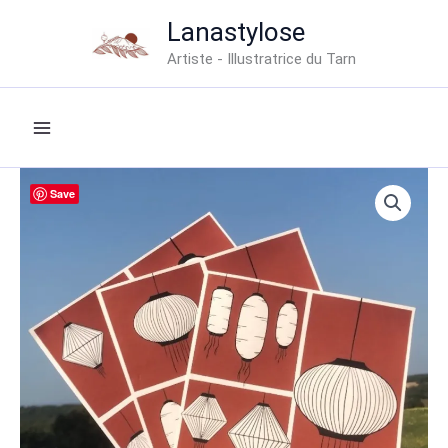
Aller
Lanastylose
au
Artiste - Illustratrice du Tarn
contenu
Save