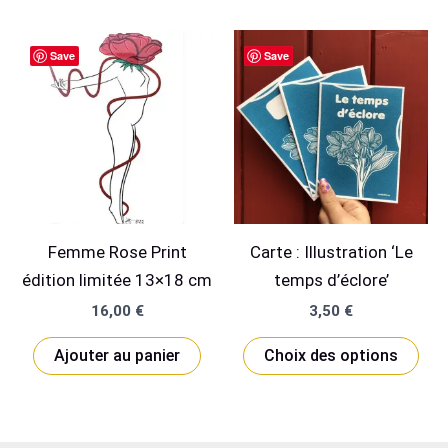
a
plusieurs
Save
Save
variations.
Les
options
peuvent
être
choisies
sur
Femme Rose Print
Carte : Illustration ‘Le
la
édition limitée 13×18 cm
temps d’éclore’
page
du
16,00
€
3,50
€
produit
Ce
Ajouter au panier
Choix des options
pro
a
plu