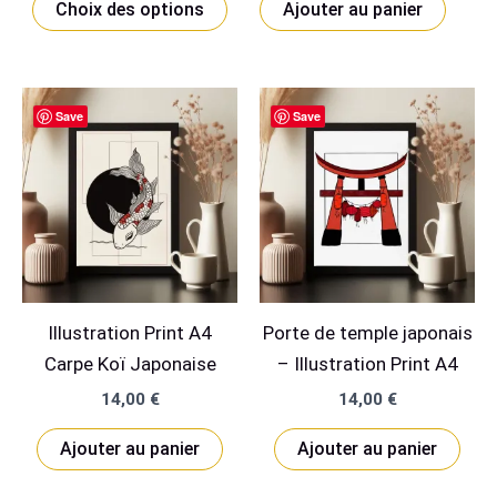
Choix des options
Ajouter au panier
produit
a
plusieurs
Save
Save
variations.
Les
options
peuvent
être
choisies
sur
Illustration Print A4
Porte de temple japonais
la
Carpe Koï Japonaise
– Illustration Print A4
page
du
14,00
€
14,00
€
produit
Ajouter au panier
Ajouter au panier