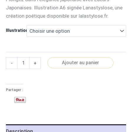
Japonaises. Illustration A6 signée Lanastyslose, une
création poétique disponible sur lalastylose.fr.
Illustrations
quantité
Ajouter au panier
-
+
de
Lueurs
Japonaises
-
Print
Partager :
A6
Description