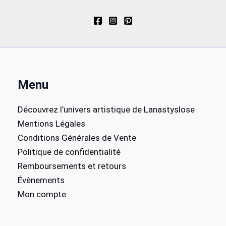
vari
Les
opt
peu
êtr
cho
Menu
sur
la
Découvrez l’univers artistique de Lanastyslose
pag
Mentions Légales
du
Conditions Générales de Vente
pro
Politique de confidentialité
Remboursements et retours
Évènements
Mon compte