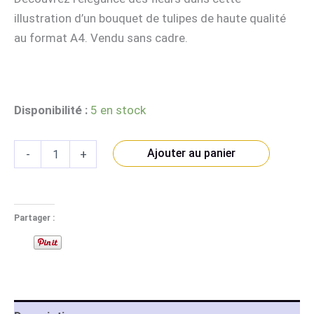
illustration d’un bouquet de tulipes de haute qualité
au format A4. Vendu sans cadre.
Disponibilité :
5 en stock
quantité
Ajouter au panier
-
+
de
Bouquet
de
Tulipes
-
Partager :
Illustration
Print
A4