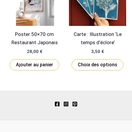
Poster 50×70 cm
Carte : Illustration ‘Le
Restaurant Japonais
temps d’éclore’
28,00
€
3,50
€
Ce
Ajouter au panier
Choix des options
pro
a
plu
vari
Les
opt
peu
êtr