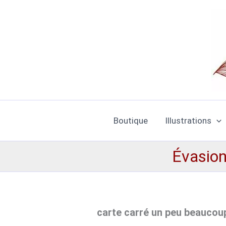
Aller
au
contenu
Boutique
Illustrations
Évasion 
carte carré un peu beaucoup 