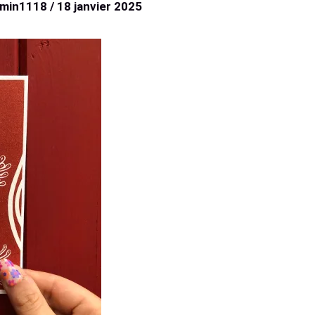
dmin1118
/
18 janvier 2025