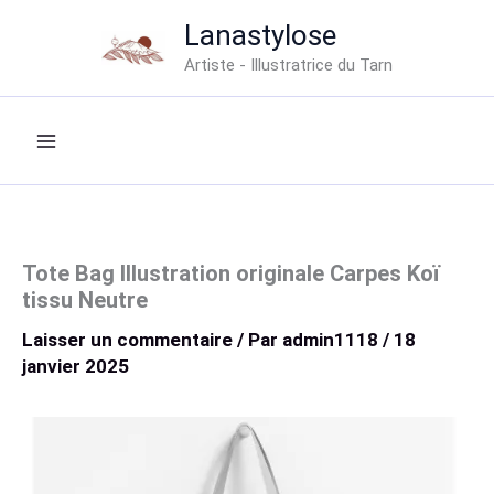
Aller
Lanastylose
au
Artiste - Illustratrice du Tarn
contenu
Tote Bag Illustration originale Carpes Koï
tissu Neutre
Laisser un commentaire
/ Par
admin1118
/
18
janvier 2025