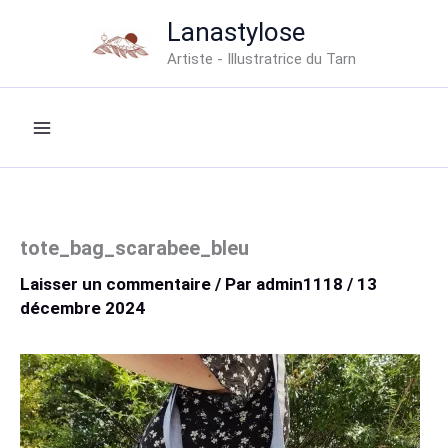
Aller
Lanastylose
au
Artiste - Illustratrice du Tarn
contenu
tote_bag_scarabee_bleu
Laisser un commentaire
/ Par
admin1118
/
13
décembre 2024