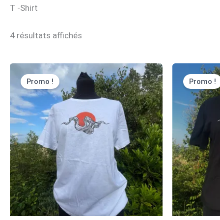
T -Shirt
Trié
4 résultats affichés
du
plus
récent
au
plus
Promo !
Promo !
ancien