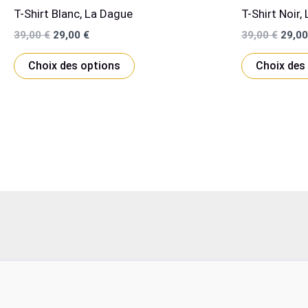
T-Shirt Blanc, La Dague
T-Shirt Noir,
Le
Le
Le
39,00
€
29,00
€
39,00
€
29,0
prix
prix
prix
Ce
initial
actuel
initial
Choix des options
Choix des
était :
est :
était 
produit
39,00 €.
29,00 €.
39,00
a
plusieurs
variations.
Les
options
peuvent
être
choisies
sur
la
page
du