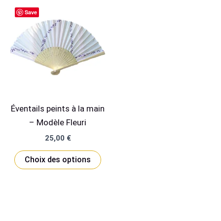
Save
Éventails peints à la main
– Modèle Fleuri
25,00
€
Ce
Choix des options
produit
a
plusieurs
variations.