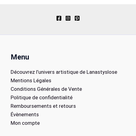
Les
options
peuvent
être
choisies
sur
la
Menu
page
du
Découvrez l’univers artistique de Lanastyslose
produit
Mentions Légales
Conditions Générales de Vente
Politique de confidentialité
Remboursements et retours
Évènements
Mon compte