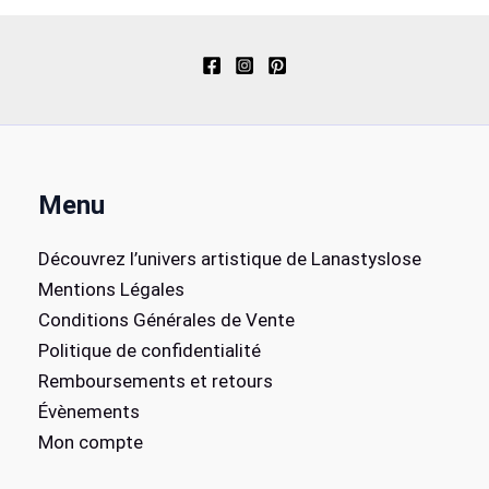
Les
options
peuvent
être
choisies
sur
la
Menu
page
du
Découvrez l’univers artistique de Lanastyslose
produit
Mentions Légales
Conditions Générales de Vente
Politique de confidentialité
Remboursements et retours
Évènements
Mon compte