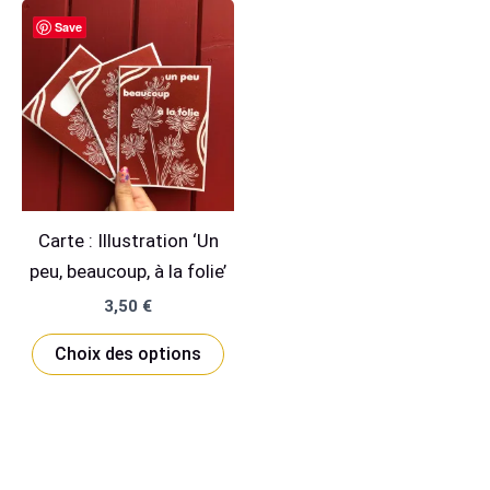
Save
Carte : Illustration ‘Un
peu, beaucoup, à la folie’
3,50
€
Ce
Choix des options
produit
a
plusieurs
variations.